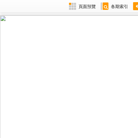
頁面預覽
各期索引