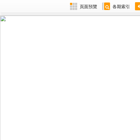
頁面預覽
各期索引