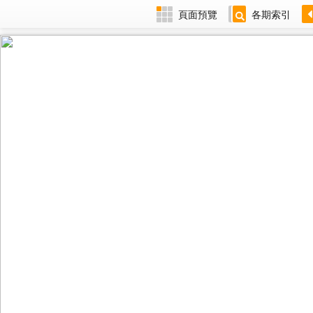
頁面預覽
各期索引