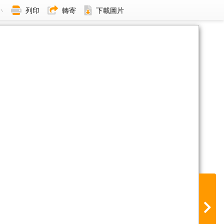
小
列印
轉寄
下載圖片