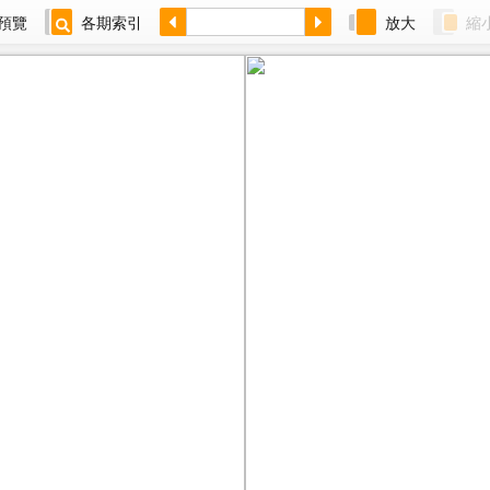
預覽
各期索引
放大
縮