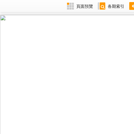
頁面預覽
各期索引