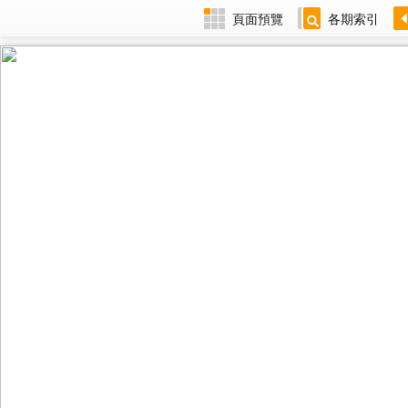
頁面預覽
各期索引