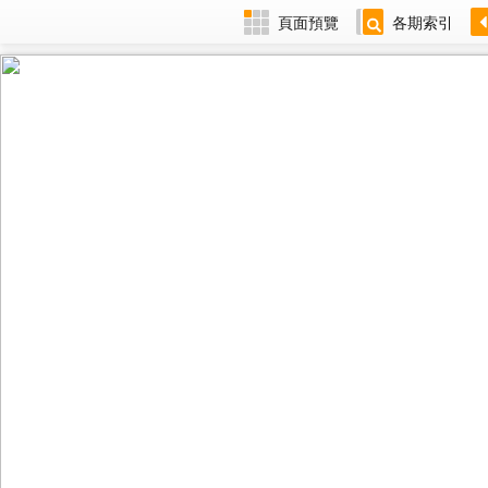
頁面預覽
各期索引