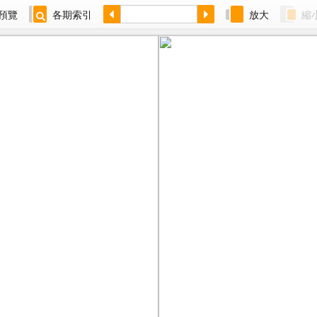
預覽
各期索引
放大
縮