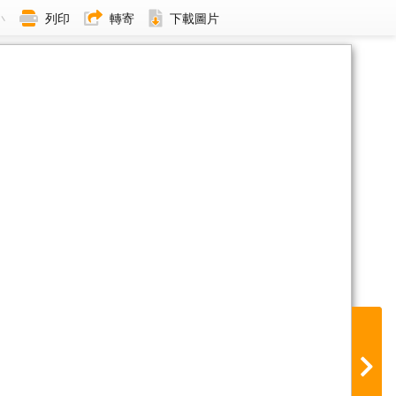
小
列印
轉寄
下載圖片