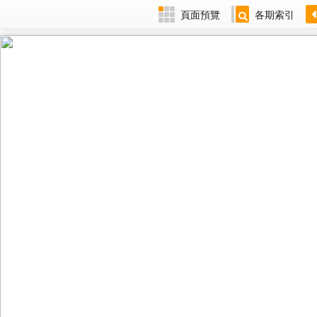
頁面預覽
各期索引