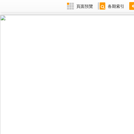
頁面預覽
各期索引