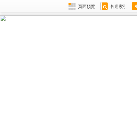
頁面預覽
各期索引