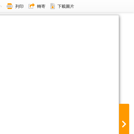
小
列印
轉寄
下載圖片