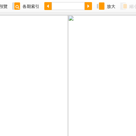
預覽
各期索引
放大
縮