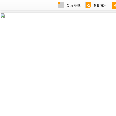
頁面預覽
各期索引