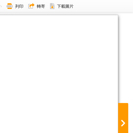
小
列印
轉寄
下載圖片