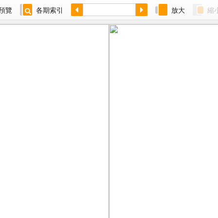
預覽
各期索引
放大
縮