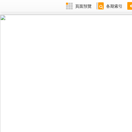
頁面預覽
各期索引