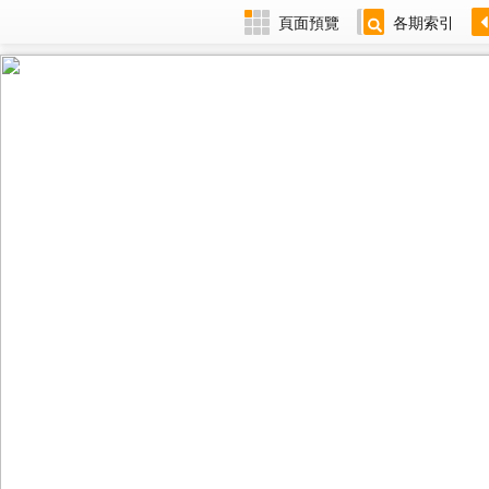
頁面預覽
各期索引