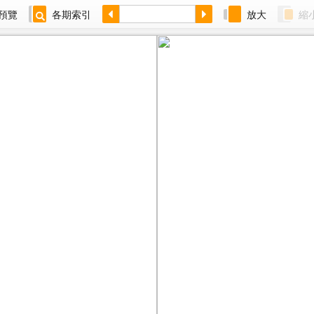
預覽
各期索引
放大
縮