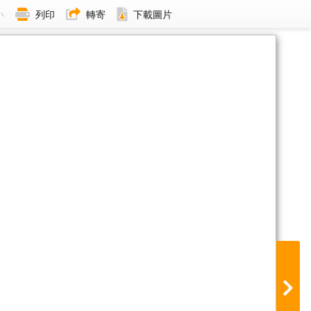
小
列印
轉寄
下載圖片