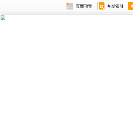
頁面預覽
各期索引