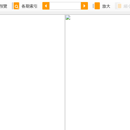
預覽
各期索引
放大
縮