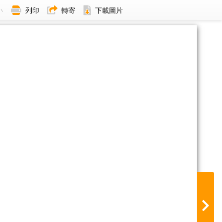
小
列印
轉寄
下載圖片