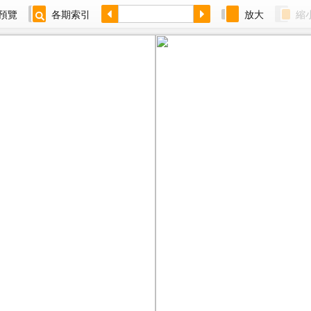
預覽
各期索引
放大
縮