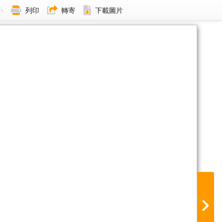
小
列印
轉寄
下載圖片