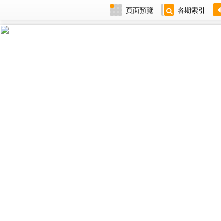
頁面預覽
各期索引