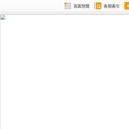
頁面預覽
各期索引