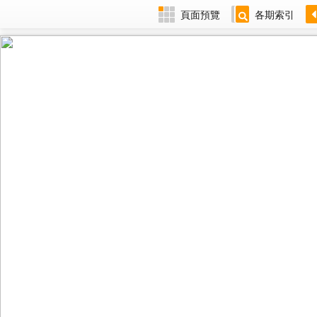
頁面預覽
各期索引