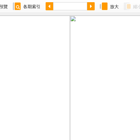
預覽
各期索引
放大
縮