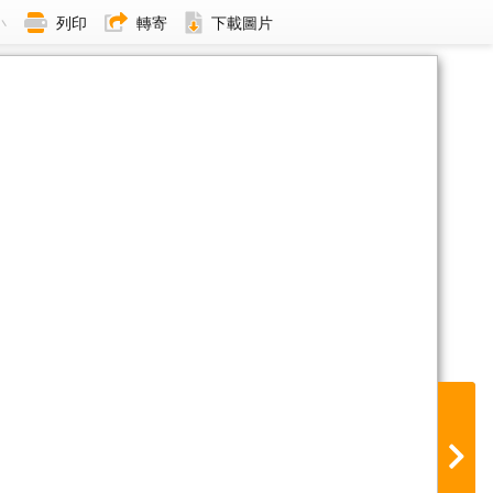
小
列印
轉寄
下載圖片