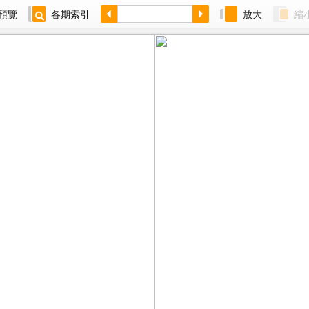
預覽
各期索引
放大
縮