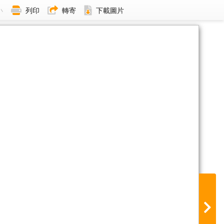
小
列印
轉寄
下載圖片