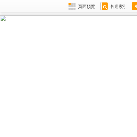
頁面預覽
各期索引