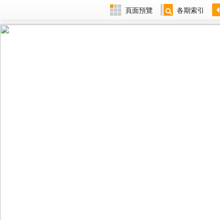
頁面預覽
各期索引