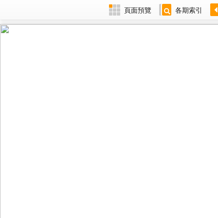
頁面預覽
各期索引