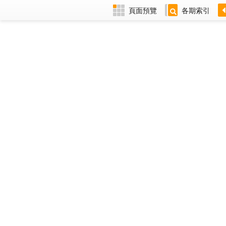
頁面預覽
各期索引