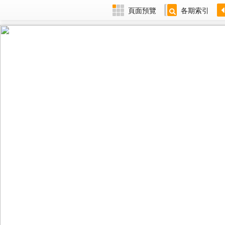
頁面預覽
各期索引