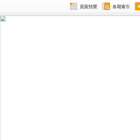
頁面預覽
各期索引