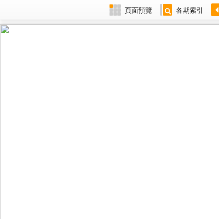
頁面預覽
各期索引