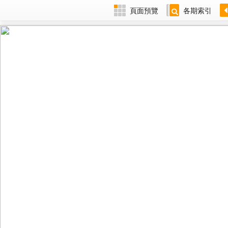
頁面預覽
各期索引