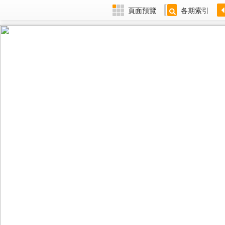
頁面預覽
各期索引