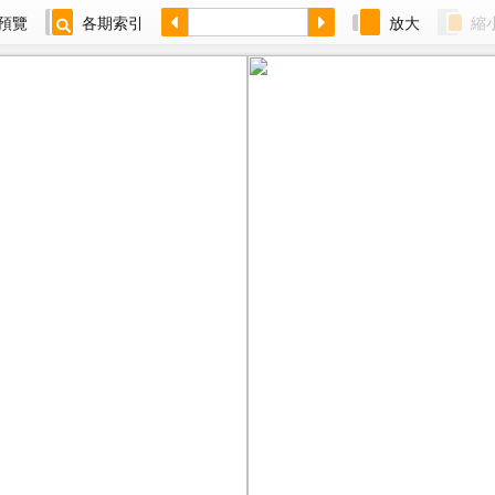
預覽
各期索引
放大
縮