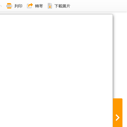
小
列印
轉寄
下載圖片