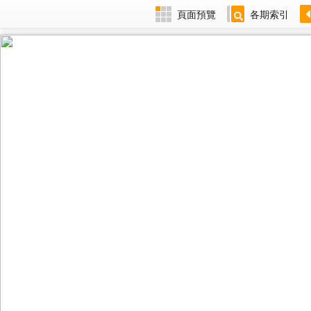
頁面預覽
各期索引