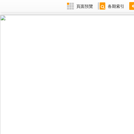
頁面預覽
各期索引