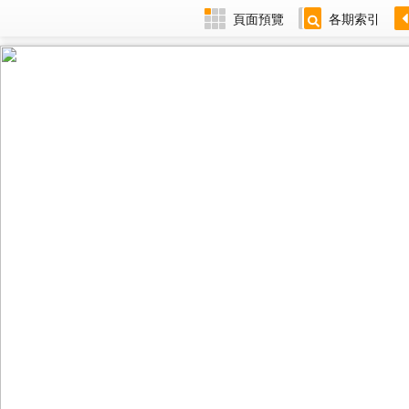
頁面預覽
各期索引