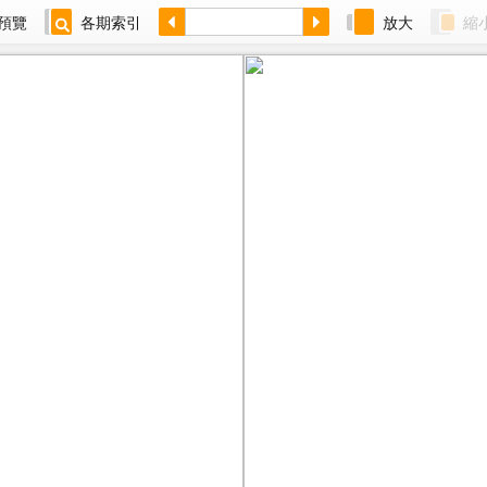
預覽
各期索引
放大
縮