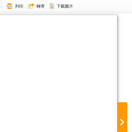
小
列印
轉寄
下載圖片