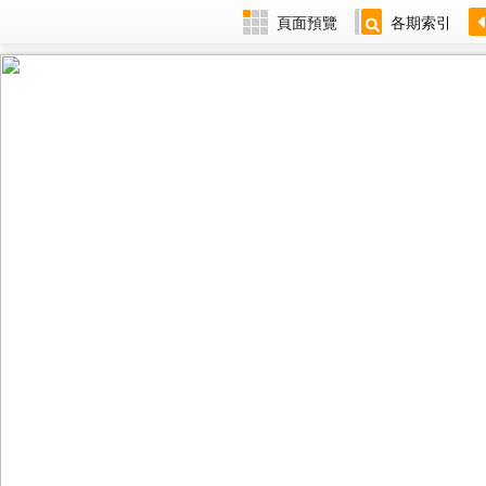
頁面預覽
各期索引