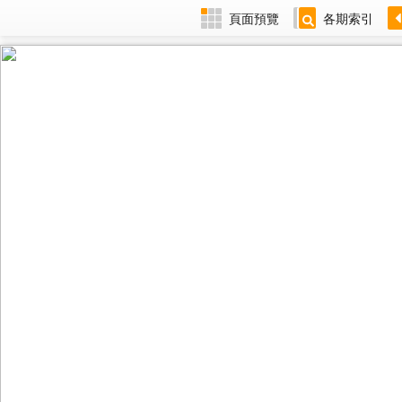
頁面預覽
各期索引