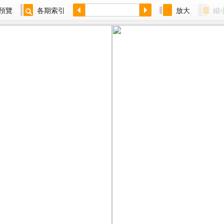
預覽
各期索引
放大
縮