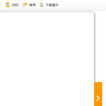
小
列印
轉寄
下載圖片