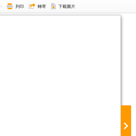
小
列印
轉寄
下載圖片