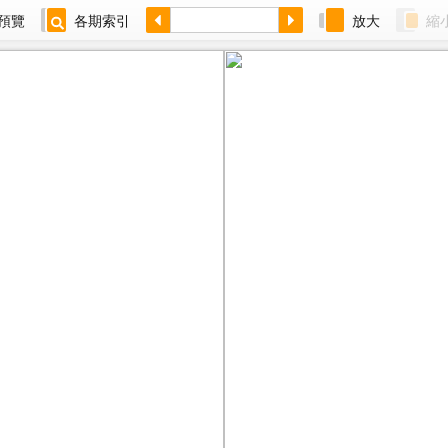
預覽
各期索引
放大
縮