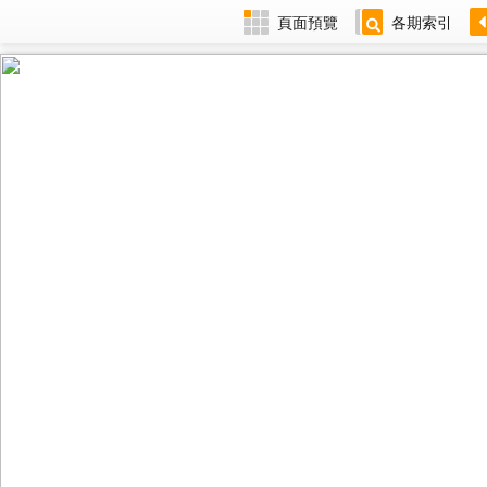
頁面預覽
各期索引