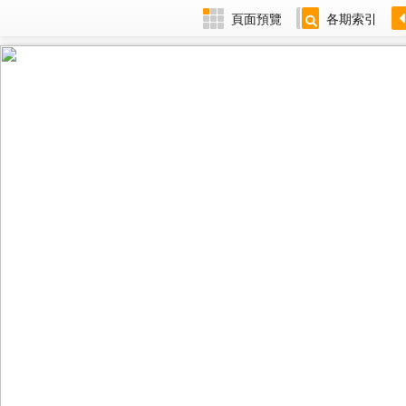
頁面預覽
各期索引