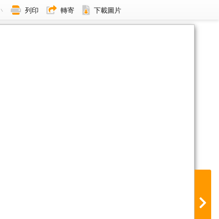
小
列印
轉寄
下載圖片