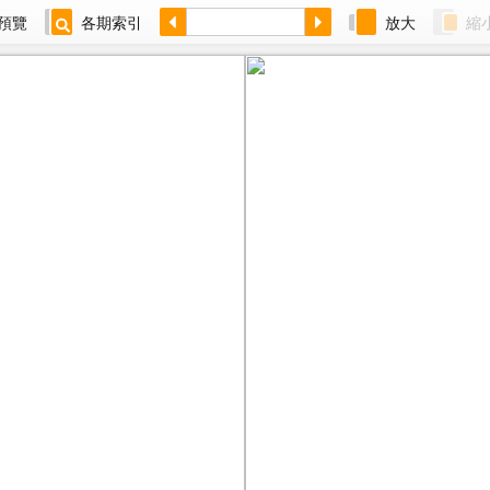
預覽
各期索引
放大
縮