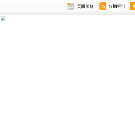
頁面預覽
各期索引