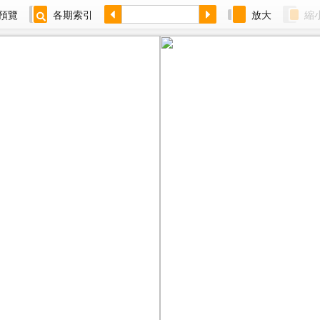
預覽
各期索引
放大
縮