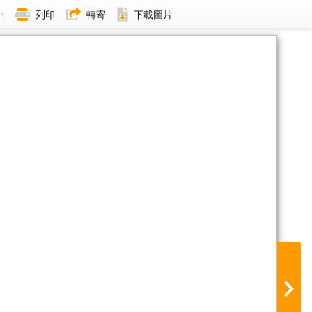
小
列印
轉寄
下載圖片