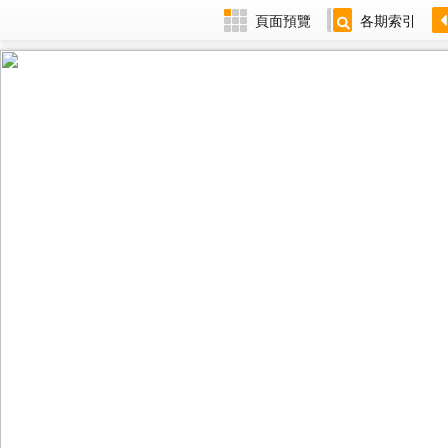
頁面預覽
各期索引