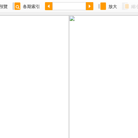
預覽
各期索引
放大
縮