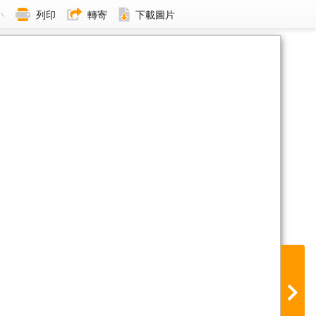
小
列印
轉寄
下載圖片